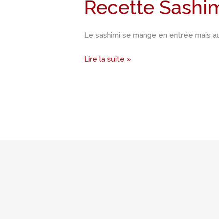
Recette Sashim
de
thon
Le sashimi se mange en entrée mais au
Lire la suite »