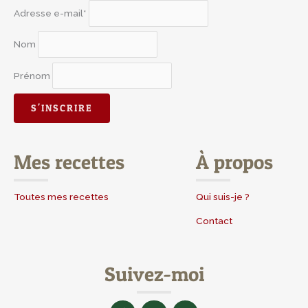
Adresse e-mail*
Nom
Prénom
Mes recettes
À propos
Toutes mes recettes
Qui suis-je ?
Contact
Suivez-moi
F
I
Y