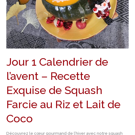
Recette
Exquise
de
Squash
Farcie
au
Riz
Jour 1 Calendrier de
et
Lait
l’avent – Recette
de
Coco
Exquise de Squash
Farcie au Riz et Lait de
Coco
Découvrez le cœur gourmand de l’hiver avec notre squash