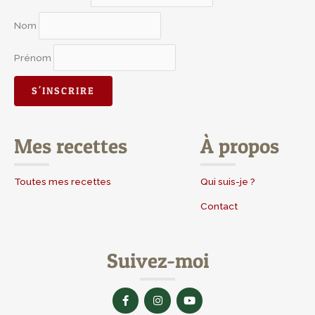
Nom
Prénom
Mes recettes
À propos
Toutes mes recettes
Qui suis-je ?
Contact
Suivez-moi
F
I
Y
a
n
o
c
s
u