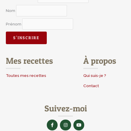
Nom
Prénom
Mes recettes
À propos
Toutes mes recettes
Qui suis-je ?
Contact
Suivez-moi
F
I
Y
a
n
o
c
s
u