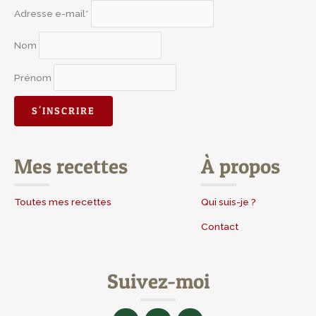
Adresse e-mail*
Nom
Prénom
Mes recettes
À propos
Toutes mes recettes
Qui suis-je ?
Contact
Suivez-moi
F
I
Y