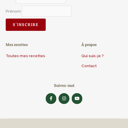
Prénom
Mes recettes
À propos
Toutes mes recettes
Qui suis-je ?
Contact
Suivez-moi
F
I
Y
a
n
o
c
s
u
e
t
t
b
a
u
o
g
b
o
r
e
k
a