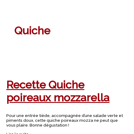
o
g
b
o
r
e
Quiche
k
a
m
Recette Quiche
poireaux mozzarella
Pour une entrée tiède, accompagnée d’une salade verte et
piments doux, cette quiche poireaux mozza ne peut que
vous plaire. Bonne dégustation !
Lire la suite »