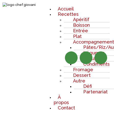
Aller
Recette
Menu
au
Quiche
Accueil
contenu
poireaux
Recettes
mozzarella
Apéritif
Boisson
Entrée
Plat
Accompagnemen
Pâtes/Riz/Au
F
I
Y
Légumes
Boulange
Condiments
a
n
o
Fromage
Dessert
c
s
u
Autre
Défi
e
t
t
Partenariat
À
propos
b
a
u
Contact