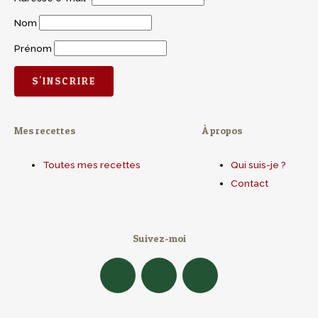
Nom
Prénom
Mes recettes
À propos
Toutes mes recettes
Qui suis-je ?
Contact
Suivez-moi
F
I
Y
a
n
o