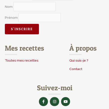
Nom
Prénom
Mes recettes
À propos
Toutes mes recettes
Qui suis-je ?
Contact
Suivez-moi
F
I
Y
a
n
o
c
s
u