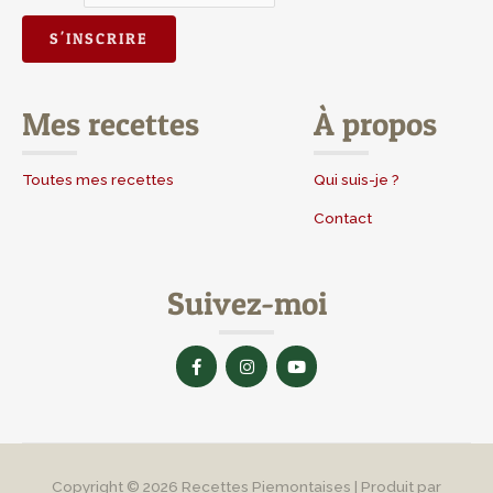
Mes recettes
À propos
Toutes mes recettes
Qui suis-je ?
Contact
Suivez-moi
F
I
Y
a
n
o
c
s
u
e
t
t
b
a
u
o
g
b
o
r
e
k
a
-
m
Copyright © 2026
Recettes Piemontaises
| Produit par