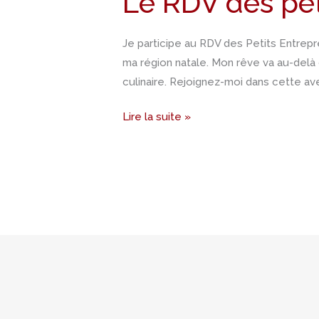
Le RDV des pet
petits
entrepreneurs
Je participe au RDV des Petits Entrep
2023
ma région natale. Mon rêve va au-delà 
culinaire. Rejoignez-moi dans cette a
Lire la suite »