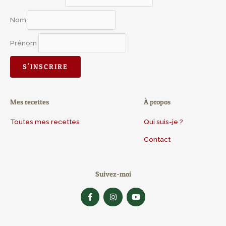
Nom
Prénom
Mes recettes
À propos
Toutes mes recettes
Qui suis-je ?
Contact
Suivez-moi
F
I
Y
a
n
o
c
s
u
e
t
t
b
a
u