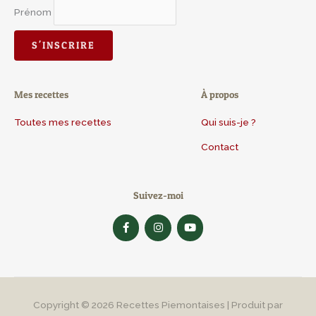
Prénom
Mes recettes
À propos
Toutes mes recettes
Qui suis-je ?
Contact
Suivez-moi
F
I
Y
a
n
o
c
s
u
e
t
t
b
a
u
o
g
b
o
r
e
k
a
-
m
Copyright © 2026
Recettes Piemontaises
| Produit par
f