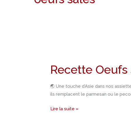
Recette
Oeufs
Recette Oeufs 
salés
râpés
🌏 Une touche d’Asie dans nos assiettes
ils remplacent le parmesan ou le pecor
Lire la suite »