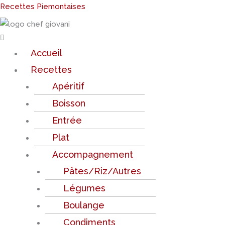
Aller
Menu
Recettes Piemontaises
au
contenu
Accueil
Recettes
Apéritif
Boisson
Entrée
Plat
Accompagnement
Pâtes/Riz/Autres
Légumes
Boulange
Condiments