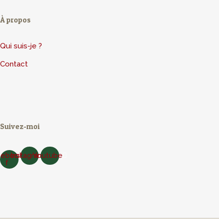
À propos
Qui suis-je ?
Contact
Suivez-moi
cebook-
Instagram
Youtube
f