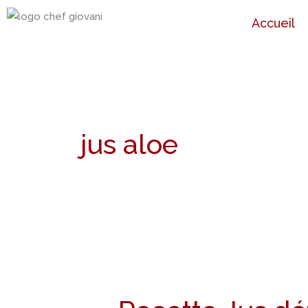
Aller
Accueil
au
contenu
jus aloe
Recette
Jus
détox