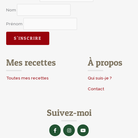
Nom
Prénom
Mes recettes
À propos
Toutes mes recettes
Qui suis-je ?
Contact
Suivez-moi
F
I
Y
a
n
o
c
s
u