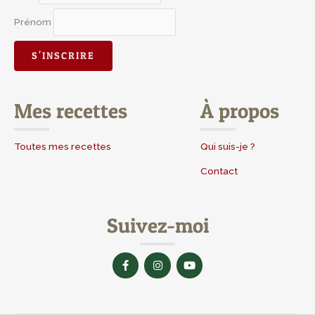
Prénom
Mes recettes
À propos
Toutes mes recettes
Qui suis-je ?
Contact
Suivez-moi
F
I
Y
a
n
o
c
s
u
e
t
t
b
a
u
o
g
b