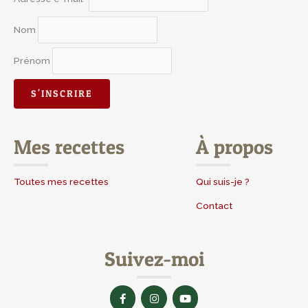
Nom
Prénom
Mes recettes
À propos
Toutes mes recettes
Qui suis-je ?
Contact
Suivez-moi
F
I
Y
a
n
o