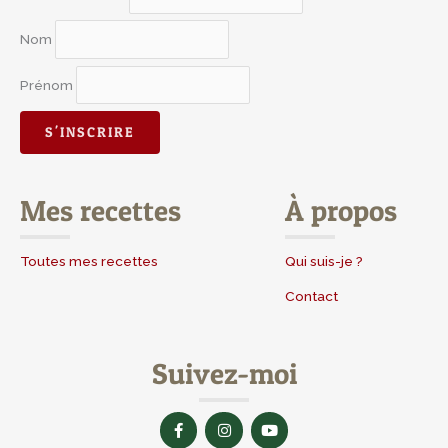
Nom
Prénom
Mes recettes
À propos
Toutes mes recettes
Qui suis-je ?
Contact
Suivez-moi
F
I
Y
a
n
o
c
s
u