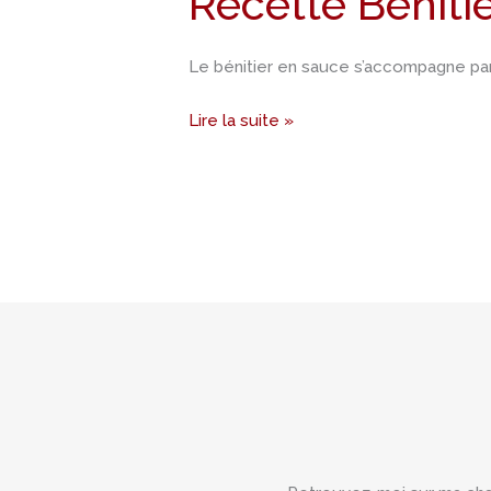
Recette Béniti
sauce
Le bénitier en sauce s’accompagne pa
Lire la suite »