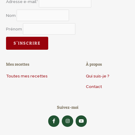
Adresse e-mail*
Nom
Prénom
Mes recettes
À propos
Toutes mes recettes
Qui suis-je ?
Contact
Suivez-moi
F
I
Y
a
n
o
c
s
u
e
t
t