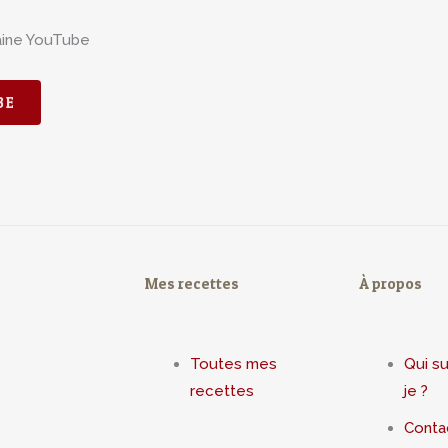
aine YouTube
BE
Mes recettes
À propos
Toutes mes
Qui su
recettes
je ?
Conta