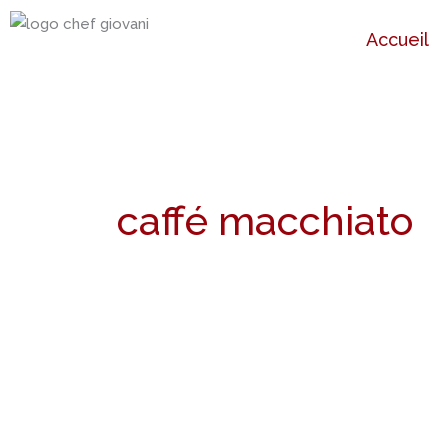
Aller
Accueil
au
contenu
caffé macchiato
Recette
Macchiato