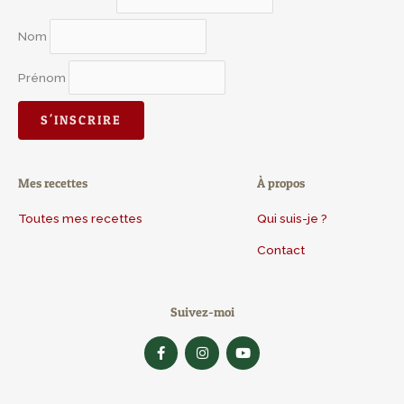
Nom
Prénom
Mes recettes
À propos
Toutes mes recettes
Qui suis-je ?
Contact
Suivez-moi
F
I
Y
a
n
o
c
s
u
e
t
t
b
a
u