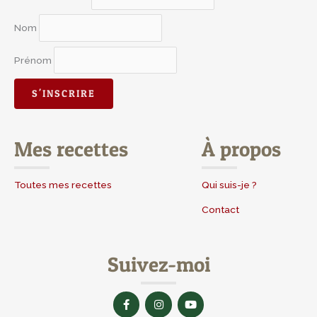
Nom
Prénom
Mes recettes
À propos
Toutes mes recettes
Qui suis-je ?
Contact
Suivez-moi
F
I
Y
a
n
o
c
s
u