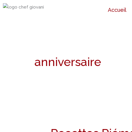
Aller
Accueil
au
contenu
anniversaire
Recettes
Piémontaises
a