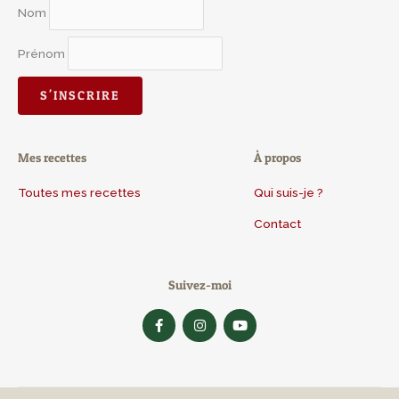
Nom
Prénom
Mes recettes
À propos
Toutes mes recettes
Qui suis-je ?
Contact
Suivez-moi
F
I
Y
a
n
o
c
s
u
e
t
t
b
a
u
o
g
b
o
r
e