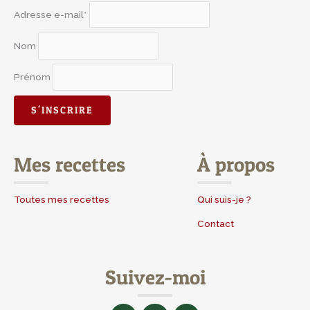
Adresse e-mail*
Nom
Prénom
Mes recettes
À propos
Toutes mes recettes
Qui suis-je ?
Contact
Suivez-moi
F
I
Y