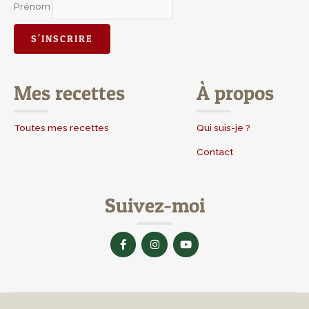
Prénom
Mes recettes
À propos
Toutes mes recettes
Qui suis-je ?
Contact
Suivez-moi
F
I
Y
a
n
o
c
s
u
e
t
t
b
a
u
o
g
b
o
r
e
k
a