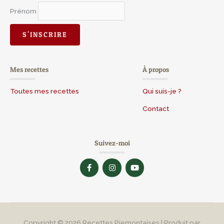
Prénom
Mes recettes
À propos
Toutes mes recettes
Qui suis-je ?
Contact
Suivez-moi
F
I
Y
a
n
o
c
s
u
e
t
t
b
a
u
o
g
b
o
r
e
k
a
-
m
Copyright © 2026
Recettes Piemontaises
| Produit par