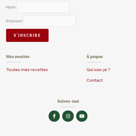
Nom
Prénom
Mes recettes
À propos
Toutes mes recettes
Qui suis-je ?
Contact
Suivez-moi
F
I
Y
a
n
o
c
s
u
e
t
t
b
a
u
o
g
b